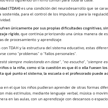
vidad
(TDAH)
es una condición del neurodesarrollo que se cara
 sostenida, para el control de los impulsos y para la regulaci
ividad.
fren únicamente por sus propias dificultades cognitivas, sin
zaje rígido
, que continúa priorizando una única manera de es
mas de procesamiento y aprendizaje.
con TDAH y la estructura del sistema educativo, estas difere
arse como “problemas” o “fallos personales”.
está siempre molestando en clase
”, “
no escucha
”, “
siempre es
ños o la niña, como si la cuestión es que él o ella fuesen los
ta qué punto el sistema, la escuela o el profesorado puede a
 en el que los niños pudieran aprender de otras formas dife
, con más estímulos, mediante lenguaje verbal, música o movim
era en las aulas, con un aprendizaje con descansos o espacio