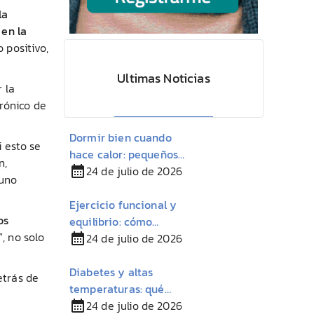
la
 en la
 positivo,
Ultimas Noticias
 la
rónico de
Dormir bien cuando
 esto se
hace calor: pequeños
n,
cambios para descansar
24 de julio de 2026
 uno
mejor en verano
Ejercicio funcional y
os
equilibrio: cómo
”
, no solo
mantener la autonomía
24 de julio de 2026
con Esclerosis Múltiple
Diabetes y altas
etrás de
temperaturas: qué
conviene tener en
24 de julio de 2026