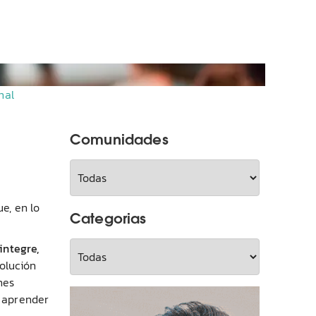
nal
Comunidades
e, en lo
Categorias
integre,
olución
nes
 aprender