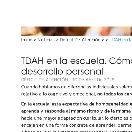
Inicio
>
Noticias
>
Déficit De Atención
>
>
TDAH en la
TDAH en la escuela. Cómo 
desarrollo personal
DÉFICIT DE ATENCIÓN
-
10 De Abril De 2026
Cuando hablamos de diferencias individuales solem
relativo a lo cognitivo y emocional,
no todos los ce
En la escuela, esta expectativa de homogeneidad 
aprenda y responda al mismo ritmo y de la misma
hacia una mayor adaptación curricular, lo cierto es
encajan en una forma concreta de aprender: perma
a base de leer (no siempre comprender) y repetir, t