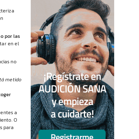
cteriza
ón
o por las
tar en el
ncias no
tá metido
coger
rentes a
iento. O
s para