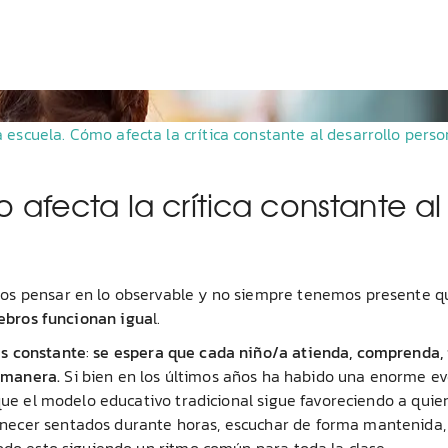
 escuela. Cómo afecta la crítica constante al desarrollo perso
afecta la crítica constante al
os pensar en lo observable y no siempre tenemos presente qu
rebros funcionan igua
l.
es constante
:
se espera que cada niño/a atienda, comprenda, 
 manera.
Si bien en los últimos años ha habido una enorme ev
 que el modelo educativo tradicional sigue favoreciendo a quie
necer sentados durante horas, escuchar de forma mantenida,
odo esto siguiendo un ritmo común para toda la clase.