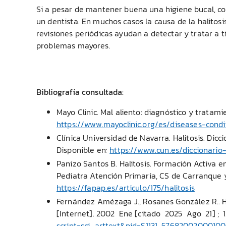
Si a pesar de mantener buena una higiene bucal, con
un dentista. En muchos casos la causa de la halitos
revisiones periódicas ayudan a detectar y tratar a t
problemas mayores.
Bibliografía consultada:
Mayo Clinic. Mal aliento: diagnóstico y tratamie
https://www.mayoclinic.org/es/diseases-con
Clínica Universidad de Navarra. Halitosis. Dicc
Disponible en:
https://www.cun.es/diccionario
Panizo Santos B. Halitosis. Formación Activa e
Pediatra Atención Primaria, CS de Carranque y
https://fapap.es/articulo/175/halitosis
Fernández Amézaga J., Rosanes González R.. H
[Internet]. 2002 Ene [citado 2025 Ago 21] ; 12
script=sci_arttext&pid=S1131-5768200200010