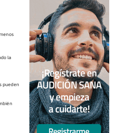
l menos
ndo la
os pueden
ambién