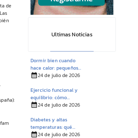
lta de
 Las
bién
Ultimas Noticias
Dormir bien cuando
hace calor: pequeños
cambios para descansar
24 de julio de 2026
mejor en verano
.
Ejercicio funcional y
equilibrio: cómo
spaña):
mantener la autonomía
24 de julio de 2026
con Esclerosis Múltiple
Diabetes y altas
difam
temperaturas: qué
conviene tener en
24 de julio de 2026