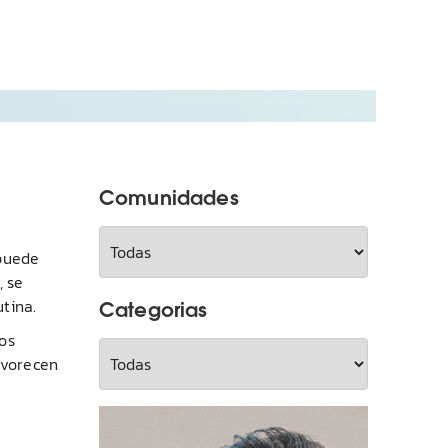
Comunidades
 puede
, se
Categorias
tina.
los
avorecen