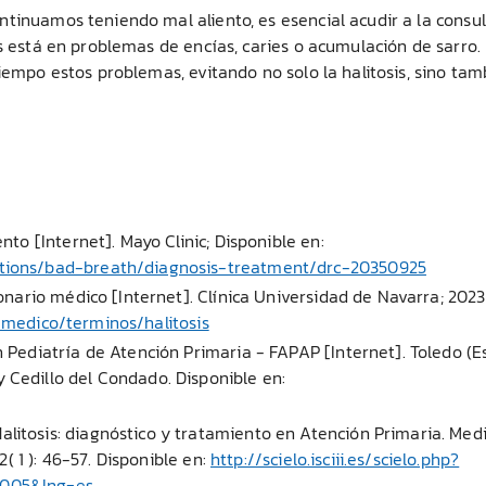
tinuamos teniendo mal aliento, es esencial acudir a la consu
is está en problemas de encías, caries o acumulación de sarro.
iempo estos problemas, evitando no solo la halitosis, sino tam
nto [Internet]. Mayo Clinic; Disponible en:
ditions/bad-breath/diagnosis-treatment/drc-20350925
ionario médico [Internet]. Clínica Universidad de Navarra; 2023
-medico/terminos/halitosis
n Pediatría de Atención Primaria - FAPAP [Internet]. Toledo (E
 Cedillo del Condado. Disponible en:
alitosis: diagnóstico y tratamiento en Atención Primaria. Me
( 1 ): 46-57. Disponible en:
http://scielo.isciii.es/scielo.php?
0005&lng=es