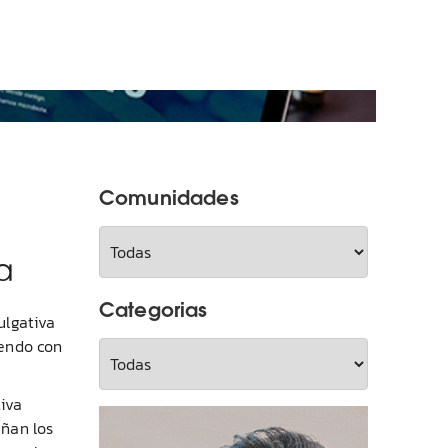
Comunidades
a
Categorias
ulgativa
iendo con
tiva
ñan los