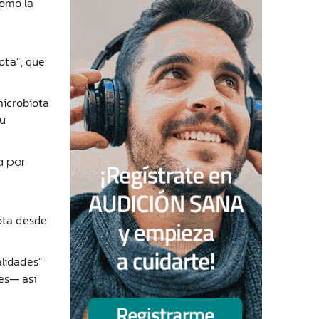
como la
ota”, que
microbiota
su
a por
ota desde
alidades”
les— así