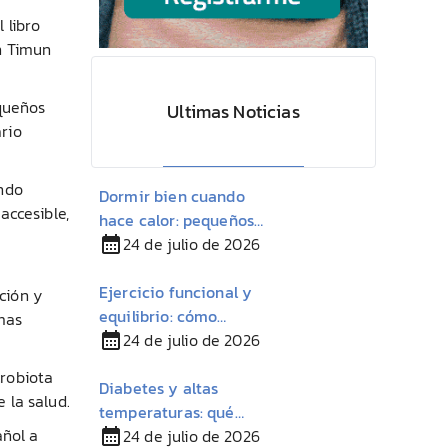
 libro
n Timun
equeños
Ultimas Noticias
rio
ando
Dormir bien cuando
accesible,
hace calor: pequeños
cambios para descansar
24 de julio de 2026
mejor en verano
Ejercicio funcional y
ción y
equilibrio: cómo
mas
mantener la autonomía
24 de julio de 2026
con Esclerosis Múltiple
robiota
Diabetes y altas
 la salud.
temperaturas: qué
añol a
conviene tener en
24 de julio de 2026